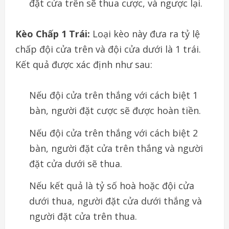
đặt cửa trên sẽ thua cược, và ngược lại.
Kèo Chấp 1 Trái:
Loại kèo này đưa ra tỷ lệ
chấp đội cửa trên và đội cửa dưới là 1 trái.
Kết quả được xác định như sau:
Nếu đội cửa trên thắng với cách biệt 1
bàn, người đặt cược sẽ được hoàn tiền.
Nếu đội cửa trên thắng với cách biệt 2
bàn, người đặt cửa trên thắng và người
đặt cửa dưới sẽ thua.
Nếu kết quả là tỷ số hoà hoặc đội cửa
dưới thua, người đặt cửa dưới thắng và
người đặt cửa trên thua.