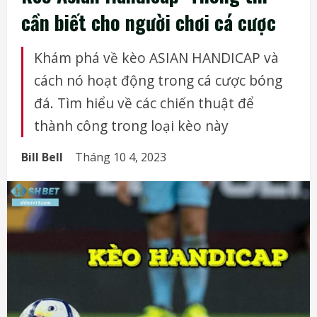
cần biết cho người chơi cá cược
Khám phá về kèo ASIAN HANDICAP và
cách nó hoạt động trong cá cược bóng
đá. Tìm hiểu về các chiến thuật để
thành công trong loại kèo này
Bill Bell
Tháng 10 4, 2023