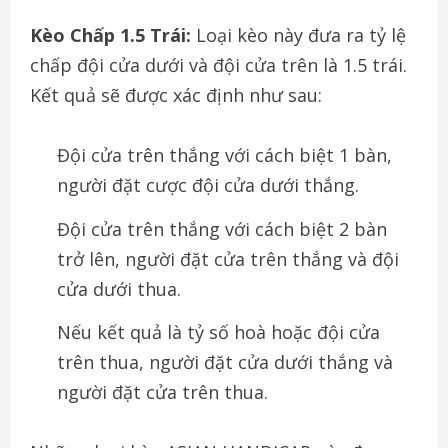
Kèo Chấp 1.5 Trái:
Loại kèo này đưa ra tỷ lệ
chấp đội cửa dưới và đội cửa trên là 1.5 trái.
Kết quả sẽ được xác định như sau:
Đội cửa trên thắng với cách biệt 1 bàn,
người đặt cược đội cửa dưới thắng.
Đội cửa trên thắng với cách biệt 2 bàn
trở lên, người đặt cửa trên thắng và đội
cửa dưới thua.
Nếu kết quả là tỷ số hoà hoặc đội cửa
trên thua, người đặt cửa dưới thắng và
người đặt cửa trên thua.