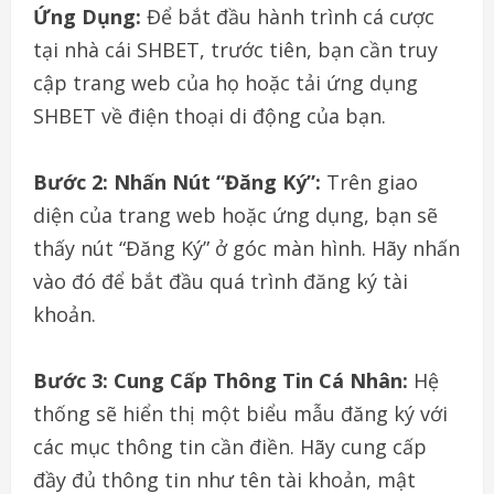
Ứng Dụng:
Để bắt đầu hành trình cá cược
tại nhà cái SHBET, trước tiên, bạn cần truy
cập trang web của họ hoặc tải ứng dụng
SHBET về điện thoại di động của bạn.
Bước 2: Nhấn Nút “Đăng Ký”:
Trên giao
diện của trang web hoặc ứng dụng, bạn sẽ
thấy nút “Đăng Ký” ở góc màn hình. Hãy nhấn
vào đó để bắt đầu quá trình đăng ký tài
khoản.
Bước 3: Cung Cấp Thông Tin Cá Nhân:
Hệ
thống sẽ hiển thị một biểu mẫu đăng ký với
các mục thông tin cần điền. Hãy cung cấp
đầy đủ thông tin như tên tài khoản, mật