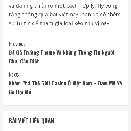
và đánh giá rủi ro một cách hợp lý. Hy vọng
rằng thông qua bài viết này, bạn đã có thêm
sự tự tin để tham gia loại kèo thú vị này.
C
Previous:
Đá Gà Trường Thomo Và Những Thông Tin Người
o
Chơi Cần Biết
n
Next:
t
Khám Phá Thế Giới Casino Ở Việt Nam – Đam Mê Và
i
Cơ Hội Mới
n
u
BÀI VIẾT LIÊN QUAN
e