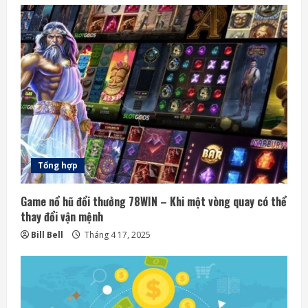
R
e
a
d
i
n
Tổng hợp
g
Game nổ hũ đổi thưởng 78WIN – Khi một vòng quay có thể
thay đổi vận mệnh
Bill Bell
Tháng 4 17, 2025