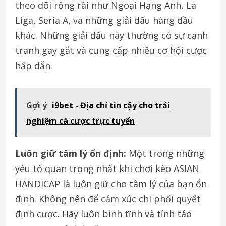
theo dõi rộng rãi như Ngoại Hạng Anh, La
Liga, Seria A, và những giải đấu hàng đầu
khác. Những giải đấu này thường có sự cạnh
tranh gay gắt và cung cấp nhiều cơ hội cược
hấp dẫn.
Gợi ý
i9bet - Địa chỉ tin cậy cho trải
nghiệm cá cược trực tuyến
Luôn giữ tâm lý ổn định:
Một trong những
yếu tố quan trọng nhất khi chơi kèo ASIAN
HANDICAP là luôn giữ cho tâm lý của bạn ổn
định. Không nên để cảm xúc chi phối quyết
định cược. Hãy luôn bình tĩnh và tỉnh táo