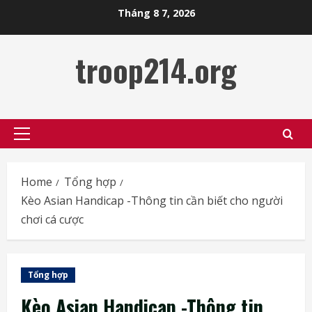
Skip
Tháng 8 7, 2026
to
content
troop214.org
Primary
Menu
Home
Tổng hợp
Kèo Asian Handicap -Thông tin cần biết cho người
chơi cá cược
Tổng hợp
Kèo Asian Handicap -Thông tin