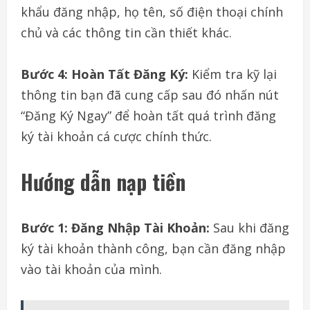
khẩu đăng nhập, họ tên, số điện thoại chính
chủ và các thông tin cần thiết khác.
Bước 4: Hoàn Tất Đăng Ký:
Kiểm tra kỹ lại
thông tin bạn đã cung cấp sau đó nhấn nút
“Đăng Ký Ngay” để hoàn tất quá trình đăng
ký tài khoản cá cược chính thức.
Hướng dẫn nạp tiền
Bước 1: Đăng Nhập Tài Khoản:
Sau khi đăng
ký tài khoản thành công, bạn cần đăng nhập
vào tài khoản của mình.