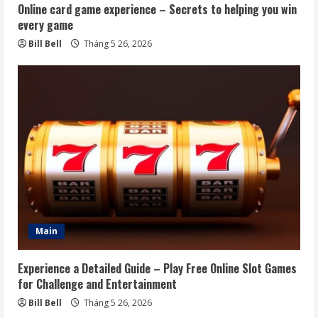
Online card game experience – Secrets to helping you win
every game
Bill Bell
Tháng 5 26, 2026
Main
Experience a Detailed Guide – Play Free Online Slot Games
for Challenge and Entertainment
Bill Bell
Tháng 5 26, 2026