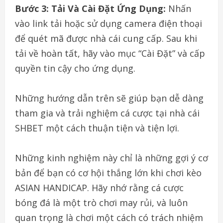
Bước 3: Tải Và Cài Đặt Ứng Dụng:
Nhấn
vào link tải hoặc sử dụng camera điện thoại
để quét mã được nhà cái cung cấp. Sau khi
tải về hoàn tất, hãy vào mục “Cài Đặt” và cấp
quyền tin cậy cho ứng dụng.
Những hướng dẫn trên sẽ giúp bạn dễ dàng
tham gia và trải nghiệm cá cược tại nhà cái
SHBET một cách thuận tiện và tiện lợi.
Những kinh nghiệm này chỉ là những gợi ý cơ
bản để bạn có cơ hội thắng lớn khi chơi kèo
ASIAN HANDICAP. Hãy nhớ rằng cá cược
bóng đá là một trò chơi may rủi, và luôn
quan trọng là chơi một cách có trách nhiệm