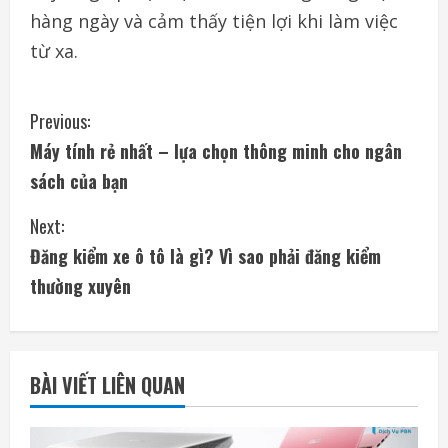
hàng ngày và cảm thấy tiện lợi khi làm việc
từ xa.
C
Previous:
Máy tính rẻ nhất – lựa chọn thông minh cho ngân
o
sách của bạn
n
Next:
t
Đăng kiểm xe ô tô là gì? Vì sao phải đăng kiểm
i
thường xuyên
n
u
BÀI VIẾT LIÊN QUAN
e