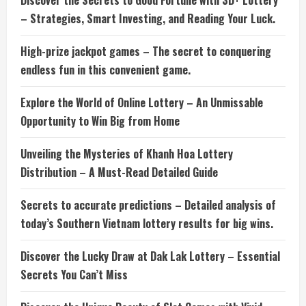
Discover the Secrets to Good Fortune with 3D+ Lottery
– Strategies, Smart Investing, and Reading Your Luck.
High-prize jackpot games – The secret to conquering
endless fun in this convenient game.
Explore the World of Online Lottery – An Unmissable
Opportunity to Win Big from Home
Unveiling the Mysteries of Khanh Hoa Lottery
Distribution – A Must-Read Detailed Guide
Secrets to accurate predictions – Detailed analysis of
today’s Southern Vietnam lottery results for big wins.
Discover the Lucky Draw at Dak Lak Lottery – Essential
Secrets You Can’t Miss