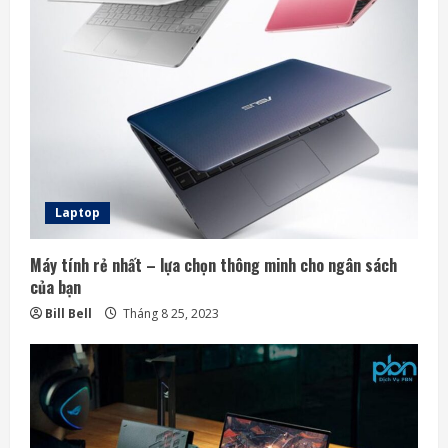
R
e
a
d
i
n
Laptop
g
Máy tính rẻ nhất – lựa chọn thông minh cho ngân sách
của bạn
Bill Bell
Tháng 8 25, 2023