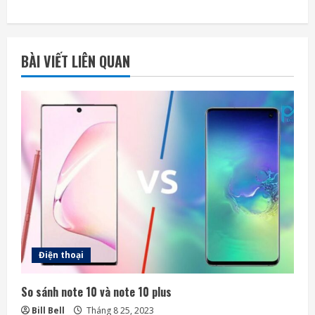
t
i
BÀI VIẾT LIÊN QUAN
n
u
e
R
e
a
d
Điện thoại
i
So sánh note 10 và note 10 plus
n
Bill Bell
Tháng 8 25, 2023