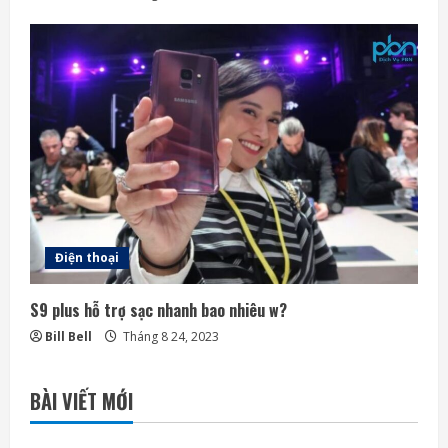
g
Điện thoại
S9 plus hỗ trợ sạc nhanh bao nhiêu w?
Bill Bell
Tháng 8 24, 2023
BÀI VIẾT MỚI