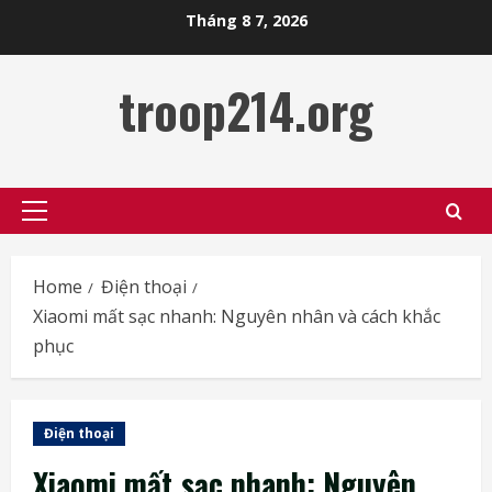
Skip
Tháng 8 7, 2026
to
content
troop214.org
Primary
Menu
Home
Điện thoại
Xiaomi mất sạc nhanh: Nguyên nhân và cách khắc
phục
Điện thoại
Xiaomi mất sạc nhanh: Nguyên