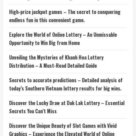
High-prize jackpot games – The secret to conquering
endless fun in this convenient game.
Explore the World of Online Lottery – An Unmissable
Opportunity to Win Big from Home
Unveiling the Mysteries of Khanh Hoa Lottery
Distribution – A Must-Read Detailed Guide
Secrets to accurate predictions – Detailed analysis of
today’s Southern Vietnam lottery results for big wins.
Discover the Lucky Draw at Dak Lak Lottery – Essential
Secrets You Can’t Miss
Discover the Unique Beauty of Slot Games with Vivid
Graphics – Experience the Elevated World of Online