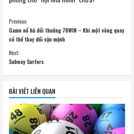
phòng cho “hội nhà mình” chưa?
C
Previous:
Game nổ hũ đổi thưởng 78WIN – Khi một vòng quay
o
có thể thay đổi vận mệnh
n
Next:
t
Subway Surfers
i
n
BÀI VIẾT LIÊN QUAN
u
e
R