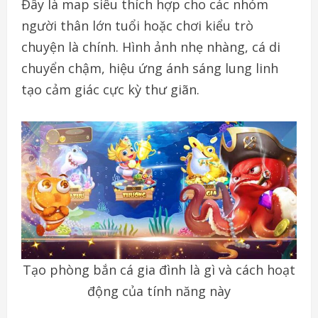
Đây là map siêu thích hợp cho các nhóm
người thân lớn tuổi hoặc chơi kiểu trò
chuyện là chính. Hình ảnh nhẹ nhàng, cá di
chuyển chậm, hiệu ứng ánh sáng lung linh
tạo cảm giác cực kỳ thư giãn.
Tạo phòng bắn cá gia đình là gì và cách hoạt
động của tính năng này