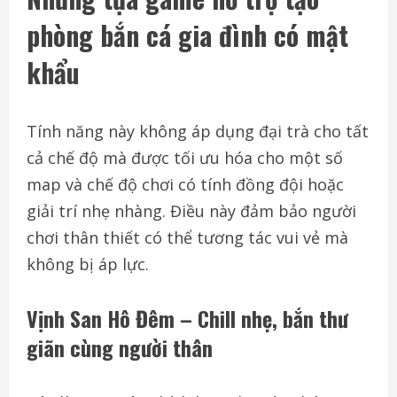
phòng bắn cá gia đình có mật
khẩu
Tính năng này không áp dụng đại trà cho tất
cả chế độ mà được tối ưu hóa cho một số
map và chế độ chơi có tính đồng đội hoặc
giải trí nhẹ nhàng. Điều này đảm bảo người
chơi thân thiết có thể tương tác vui vẻ mà
không bị áp lực.
Vịnh San Hô Đêm – Chill nhẹ, bắn thư
giãn cùng người thân