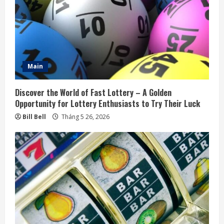
e
a
d
i
Main
n
Discover the World of Fast Lottery – A Golden
g
Opportunity for Lottery Enthusiasts to Try Their Luck
Bill Bell
Tháng 5 26, 2026