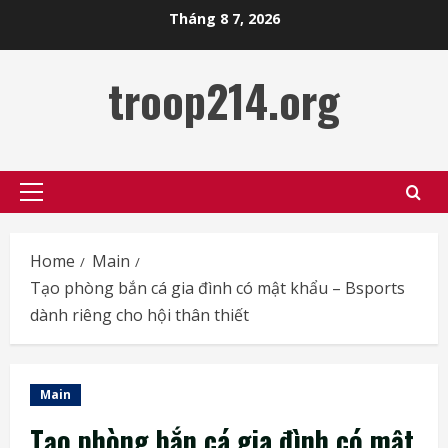
Skip
Tháng 8 7, 2026
to
content
troop214.org
Primary
Menu
Home
Main
Tạo phòng bắn cá gia đình có mật khẩu – Bsports
dành riêng cho hội thân thiết
Main
Tạo phòng bắn cá gia đình có mật