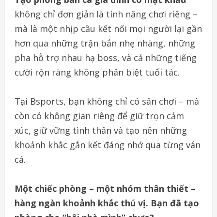
không chỉ đơn giản là tính năng chơi riêng –
mà là một nhịp cầu kết nối mọi người lại gần
hơn qua những trận bắn nhẹ nhàng, những
pha hỗ trợ nhau hạ boss, và cả những tiếng
cười rộn ràng không phân biệt tuổi tác.
Tại Bsports, bạn không chỉ có sân chơi – mà
còn có không gian riêng để giữ trọn cảm
xúc, giữ vững tình thân và tạo nên những
khoảnh khắc gắn kết đáng nhớ qua từng ván
cá.
Một chiếc phòng – một nhóm thân thiết –
hàng ngàn khoảnh khắc thú vị. Bạn đã tạo