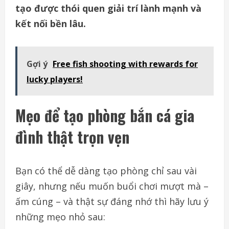
tạo được thói quen giải trí lành mạnh và
kết nối bền lâu.
Gợi ý
Free fish shooting with rewards for
lucky players!
Mẹo để tạo phòng bắn cá gia
đình thật trọn vẹn
Bạn có thể dễ dàng tạo phòng chỉ sau vài
giây, nhưng nếu muốn buổi chơi mượt mà –
ấm cúng – và thật sự đáng nhớ thì hãy lưu ý
những mẹo nhỏ sau: