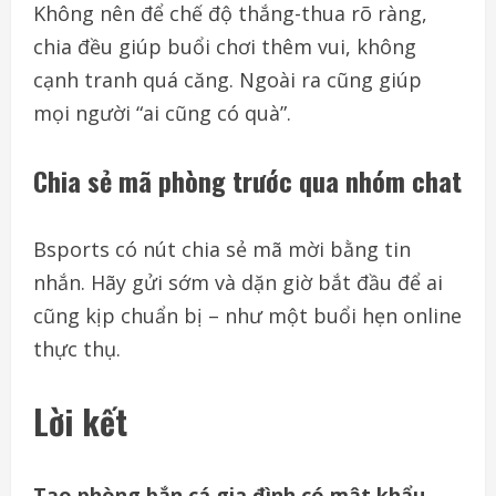
Không nên để chế độ thắng-thua rõ ràng,
chia đều giúp buổi chơi thêm vui, không
cạnh tranh quá căng. Ngoài ra cũng giúp
mọi người “ai cũng có quà”.
Chia sẻ mã phòng trước qua nhóm chat
Bsports có nút chia sẻ mã mời bằng tin
nhắn. Hãy gửi sớm và dặn giờ bắt đầu để ai
cũng kịp chuẩn bị – như một buổi hẹn online
thực thụ.
Lời kết
Tạo phòng bắn cá gia đình có mật khẩu