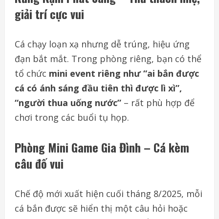
giải trí cực vui
Cá chạy loạn xạ nhưng dễ trúng, hiệu ứng
đạn bắt mắt. Trong phòng riêng, bạn có thể
tổ chức
mini event riêng như “ai bắn được
cá có ánh sáng đầu tiên thì được lì xì”,
“người thua uống nước”
– rất phù hợp để
chơi trong các buổi tụ họp.
Phòng Mini Game Gia Đình – Cá kèm
câu đố vui
Chế độ mới xuất hiện cuối tháng 8/2025, mỗi
cá bắn được sẽ hiển thị một câu hỏi hoặc