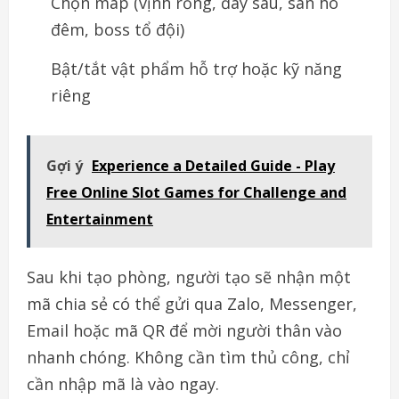
Chọn map (vịnh rồng, đáy sâu, san hô
đêm, boss tổ đội)
Bật/tắt vật phẩm hỗ trợ hoặc kỹ năng
riêng
Gợi ý
Experience a Detailed Guide - Play
Free Online Slot Games for Challenge and
Entertainment
Sau khi tạo phòng, người tạo sẽ nhận một
mã chia sẻ có thể gửi qua Zalo, Messenger,
Email hoặc mã QR để mời người thân vào
nhanh chóng. Không cần tìm thủ công, chỉ
cần nhập mã là vào ngay.