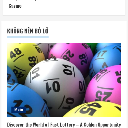
Casino
KHÔNG NÊN BỎ LỠ
Main
Discover the World of Fast Lottery – A Golden Opportunity