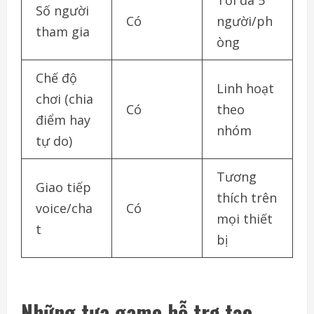
Số người
Có
người/ph
tham gia
òng
Chế độ
Linh hoạt
chơi (chia
Có
theo
điểm hay
nhóm
tự do)
Tương
Giao tiếp
thích trên
voice/cha
Có
mọi thiết
t
bị
Những tựa game hỗ trợ tạo