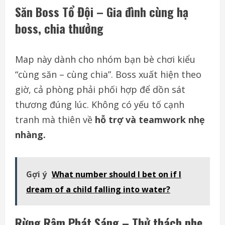
Săn Boss Tổ Đội – Gia đình cùng hạ
boss, chia thưởng
Map này dành cho nhóm bạn bè chơi kiểu
“cùng săn – cùng chia”. Boss xuất hiện theo
giờ, cả phòng phải phối hợp để dồn sát
thương đúng lúc. Không có yếu tố cạnh
tranh mà thiên về
hỗ trợ và teamwork nhẹ
nhàng.
Gợi ý
What number should I bet on if I
dream of a child falling into water?
Rừng Rậm Phát Sáng – Thử thách nhẹ,