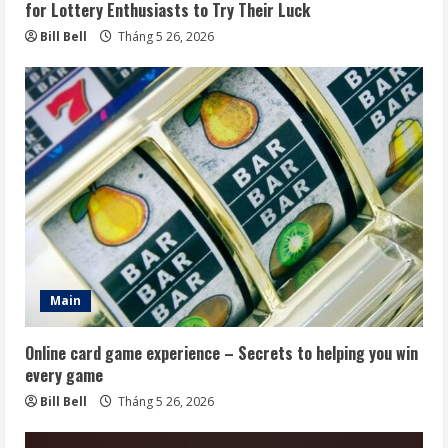
for Lottery Enthusiasts to Try Their Luck
Bill Bell
Tháng 5 26, 2026
Main
Online card game experience – Secrets to helping you win
every game
Bill Bell
Tháng 5 26, 2026