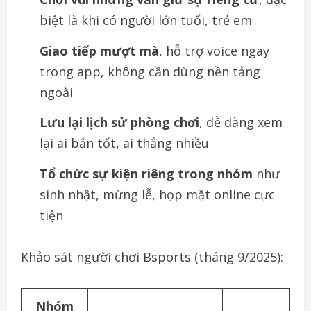
biệt là khi có người lớn tuổi, trẻ em
Giao tiếp mượt mà
, hỗ trợ voice ngay
trong app, không cần dùng nền tảng
ngoài
Lưu lại lịch sử phòng chơi
, dễ dàng xem
lại ai bắn tốt, ai thắng nhiều
Tổ chức sự kiện riêng trong nhóm
như
sinh nhật, mừng lễ, họp mặt online cực
tiện
Khảo sát người chơi Bsports (tháng 9/2025):
Nhóm