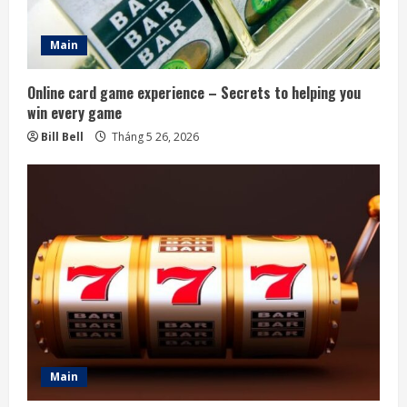
Main
Online card game experience – Secrets to helping you
win every game
Bill Bell
Tháng 5 26, 2026
Main